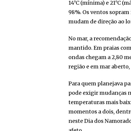
14°C (mínima) e 21°C (m
98%. Os ventos sopram i
mudam de direção ao lo
No mar, a recomendação 
mantido. Em praias como
ondas chegam a 2,80 met
região e em mar aberto,
Para quem planejava pas
pode exigir mudanças nos
temperaturas mais baix
momentos a dois, dentro
neste Dia dos Namorados
afeto.