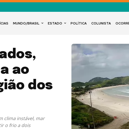
ÍCIAS
MUNDO/BRASIL
ESTADO
POLÍTICA
COLUNISTA
OCORR
ados,
da ao
ião dos
m clima instável, mar
r o frio a dois