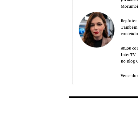
Morumbi 
Repórter
Também é
conteúdo
Atuou co
InterTV -
no Blog 
Vencedor