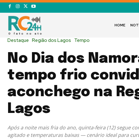
HOME
NOT
Destaque
Região dos Lagos
Tempo
No Dia dos Namor
tempo frio convi
aconchego na Reg
Lagos
Após a noite mais fria do ano, quinta-feira (12) segue co
agitado e temperaturas baixas — cenário ideal para curti