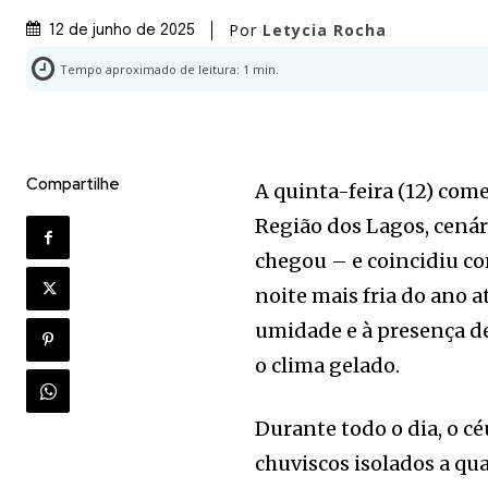
Por
Letycia Rocha
12 de junho de 2025
Tempo aproximado de leitura:
1
min.
Compartilhe
A quinta-feira (12) com
Região dos Lagos, cenár
chegou – e coincidiu c
noite mais fria do ano a
umidade e à presença d
o clima gelado.
Durante todo o dia, o c
chuviscos isolados a q