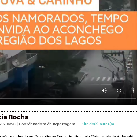
cia Rocha
2570/MG | Coordenadora de Reportagem
–
Site do(a) autor(a)
ta pós-graduada em Jornalismo Investigativo pela Universidade Anhembi