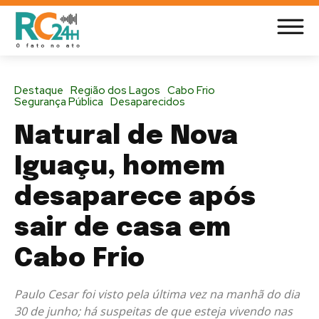
Destaque
Região dos Lagos
Cabo Frio
Segurança Pública
Desaparecidos
Natural de Nova
Iguaçu, homem
desaparece após
sair de casa em
Cabo Frio
Paulo Cesar foi visto pela última vez na manhã do dia
30 de junho; há suspeitas de que esteja vivendo nas