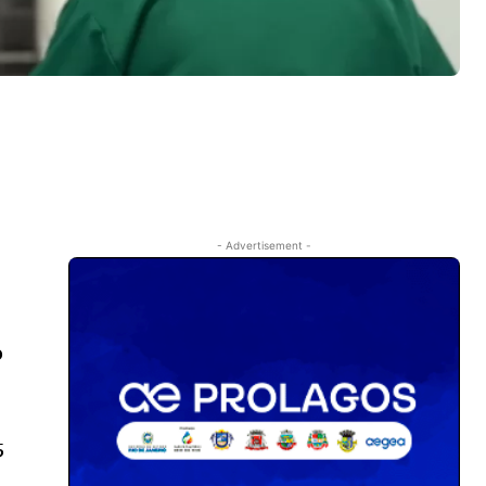
- Advertisement -
o
5