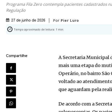
Programa Fila Zero contempla pacientes cadastrados na
Regulação
Por
Pier Luro
27 de junho de 2026
Tempo aproximado de leitura:
1
min.
Compartilhe
A Secretaria Municipal 
mais uma etapa do muti
Operário, no bairro São 
voltado ao atendimento
que aguardam pela real
De acordo com a Secreta
colonoscopias. Os paci