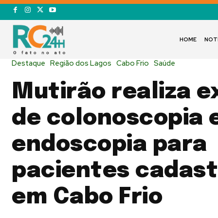
HOME
NOT
Destaque
Região dos Lagos
Cabo Frio
Saúde
Mutirão realiza 
de colonoscopia 
endoscopia para
pacientes cadas
em Cabo Frio