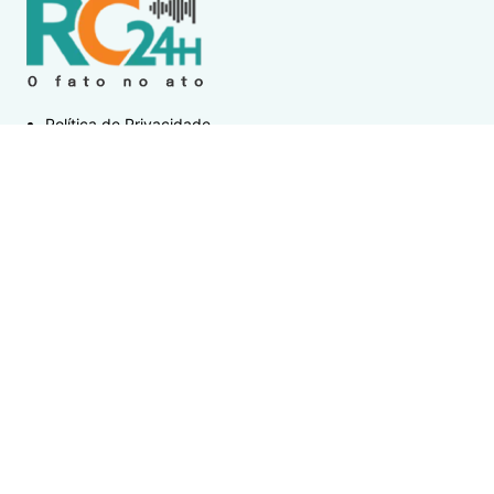
Política de Privacidade
Termos de Uso e Serviços
Política de Direitos Autorais
DESTAQUES
Boca Miúda
BOCA MIÚDA: OS BASTIDORES DA POLÍTICA NA REGIÃO
DOS LAGOS NESTA QUINTA-FEIRA (6)
Acidente
Menina morre após acidente envolvendo ônibus
escolar em Saquarema