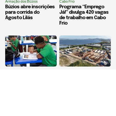
Armação dos Búzios
Cabo Frio
Búzios abre inscrições
Programa “Emprego
para corrida do
Já!” divulga 420 vagas
Agosto Lilás
de trabalho em Cabo
Frio
Educação
Cabo Frio
Iguaba Grande
Obra de modernização
conquista o 1º lugar no
da ETE Praia do Siqueira
Índice de
recebe concretagem
Desenvolvimento da
de nova estrutura em
Educação Básica 2025
Cabo Frio