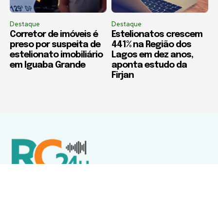
Destaque
Destaque
Corretor de imóveis é
Estelionatos crescem
preso por suspeita de
441% na Região dos
estelionato imobiliário
Lagos em dez anos,
em Iguaba Grande
aponta estudo da
Firjan
Política de Privacidade
Termos de Uso e Serviços