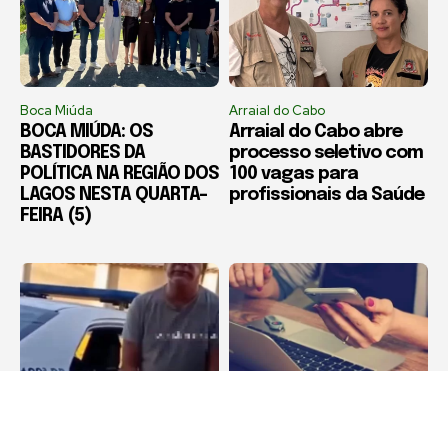
Boca Miúda
Arraial do Cabo
BOCA MIÚDA: OS
Arraial do Cabo abre
BASTIDORES DA
processo seletivo com
POLÍTICA NA REGIÃO DOS
100 vagas para
LAGOS NESTA QUARTA-
profissionais da Saúde
FEIRA (5)
Destaque
Destaque
Corretor de imóveis é
Estelionatos crescem
preso por suspeita de
441% na Região dos