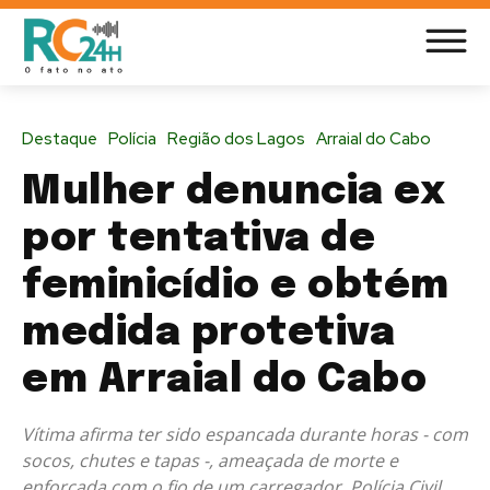
Destaque
Polícia
Região dos Lagos
Arraial do Cabo
Mulher denuncia ex
por tentativa de
feminicídio e obtém
medida protetiva
em Arraial do Cabo
Vítima afirma ter sido espancada durante horas - com
socos, chutes e tapas -, ameaçada de morte e
enforcada com o fio de um carregador. Polícia Civil