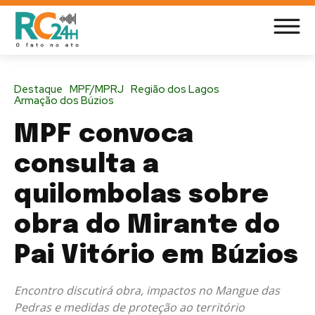
Destaque
MPF/MPRJ
Região dos Lagos
Armação dos Búzios
MPF convoca
consulta a
quilombolas sobre
obra do Mirante do
Pai Vitório em Búzios
Encontro discutirá obra, impactos no Mangue das
Pedras e medidas de proteção ao território