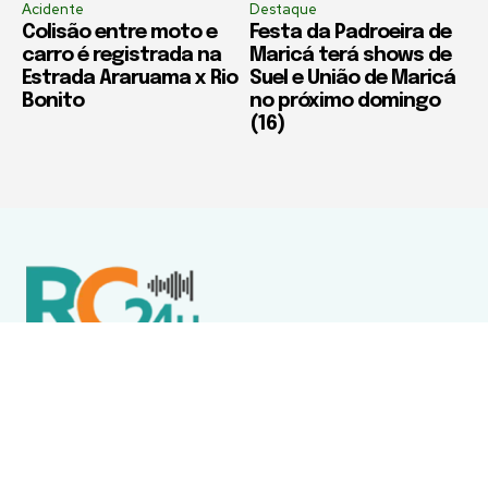
Acidente
Destaque
Colisão entre moto e
Festa da Padroeira de
carro é registrada na
Maricá terá shows de
Estrada Araruama x Rio
Suel e União de Maricá
Bonito
no próximo domingo
(16)
Política de Privacidade
Termos de Uso e Serviços
Política de Direitos Autorais