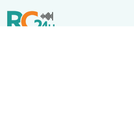
Política de Privacidade
Termos de Uso e Serviços
Política de Direitos Autorais
DESTAQUES
Cabo Frio
Homem é preso após invadir casa, furtar cervejas e
tentar levar bomba d’água em Cabo Frio
Destaque