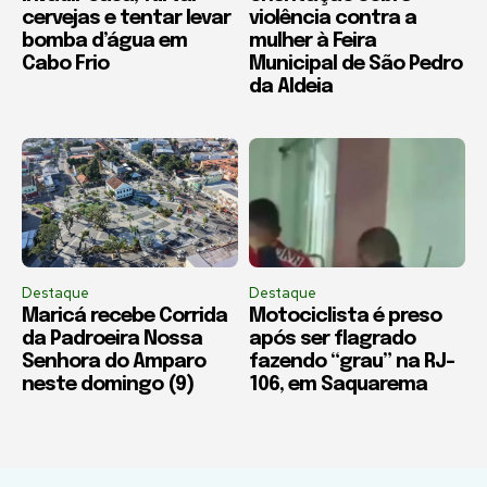
cervejas e tentar levar
violência contra a
bomba d’água em
mulher à Feira
Cabo Frio
Municipal de São Pedro
da Aldeia
Destaque
Destaque
Maricá recebe Corrida
Motociclista é preso
da Padroeira Nossa
após ser flagrado
Senhora do Amparo
fazendo “grau” na RJ-
neste domingo (9)
106, em Saquarema