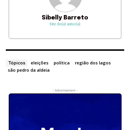
Sibelly Barreto
Site do(a) autor(a)
eleições
política
região dos lagos
Tópicos
são pedro da aldeia
- Advertisement -