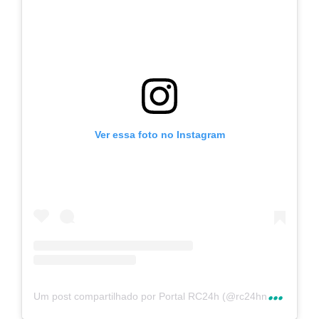
Ver essa foto no Instagram
U
m post compartilhado por Portal RC24h (@rc24hnoticias)