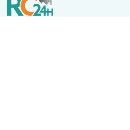
Política de Privacidade
Termos de Uso e Serviços
Política de Direitos Autorais
DESTAQUES
Cabo Frio
Programa “Emprego Já!” divulga 420 vagas de
trabalho em Cabo Frio
Cabo Frio
Obra de modernização da ETE Praia do Siqueira
recebe concretagem de nova estrutura em Cabo