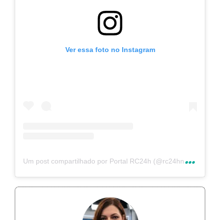
Ver essa foto no Instagram
U
m post compartilhado por Portal RC24h (@rc24hnoticias)