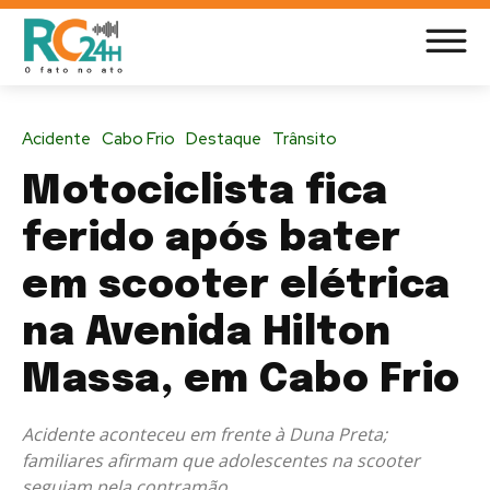
Acidente
Cabo Frio
Destaque
Trânsito
Motociclista fica
ferido após bater
em scooter elétrica
na Avenida Hilton
Massa, em Cabo Frio
Acidente aconteceu em frente à Duna Preta;
familiares afirmam que adolescentes na scooter
seguiam pela contramão