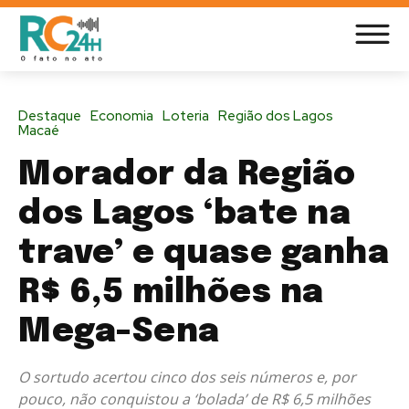
Destaque
Economia
Loteria
Região dos Lagos
Macaé
Morador da Região
dos Lagos ‘bate na
trave’ e quase ganha
R$ 6,5 milhões na
Mega-Sena
O sortudo acertou cinco dos seis números e, por
pouco, não conquistou a ‘bolada’ de R$ 6,5 milhões