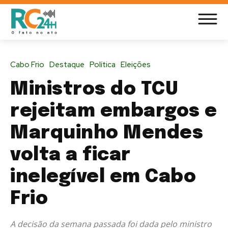
Cabo Frio
Destaque
Política
Eleições
Ministros do TCU
rejeitam embargos e
Marquinho Mendes
volta a ficar
inelegível em Cabo
Frio
A decisão da semana passada foi dada pelo ministro