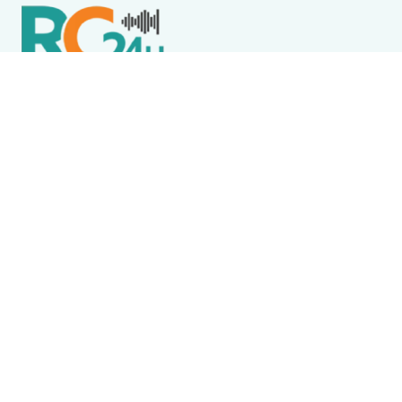
Política de Privacidade
Termos de Uso e Serviços
Política de Direitos Autorais
DESTAQUES
Animais
Feira de Adoção Animal realiza vacinação
antirrábica gratuita em Cabo Frio
Arraial do Cabo
Dia D de Multivacinação aplica 286 doses em Arraial