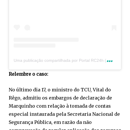
U
ma publicação compartilhada por Portal RC24h (@rc24hnoticias)
Relembre o caso:
No último dia 17, o ministro do TCU, Vital do
Rêgo, admitiu os embargos de declaração de
Marquinho com relação à tomada de contas
especial instaurada pela Secretaria Nacional de
Segurança Pública, em razão da não