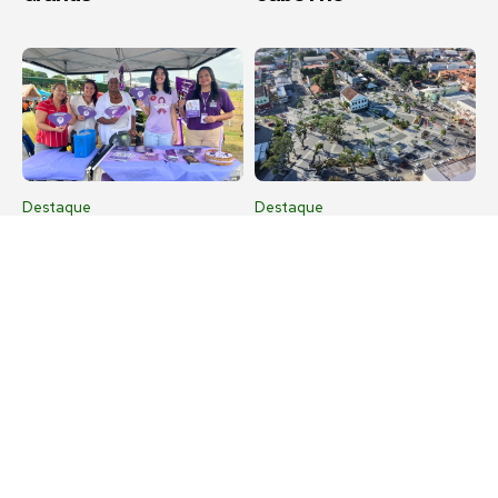
Destaque
Destaque
Agosto Lilás leva
Maricá recebe Corrida
orientação sobre
da Padroeira Nossa
violência contra a
Senhora do Amparo
mulher à Feira
neste domingo (9)
Municipal de São Pedro
da Aldeia