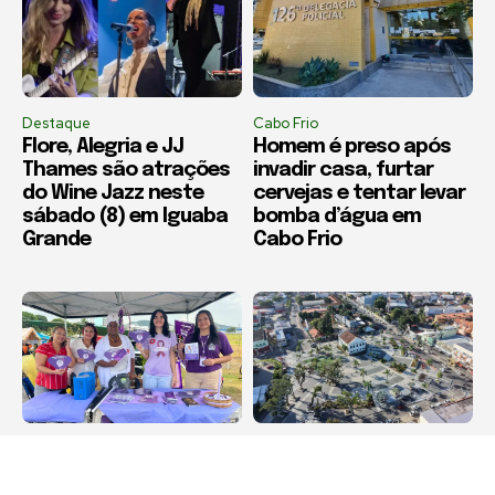
Destaque
Cabo Frio
Flore, Alegria e JJ
Homem é preso após
Thames são atrações
invadir casa, furtar
do Wine Jazz neste
cervejas e tentar levar
sábado (8) em Iguaba
bomba d’água em
Grande
Cabo Frio
Destaque
Destaque
Agosto Lilás leva
Maricá recebe Corrida