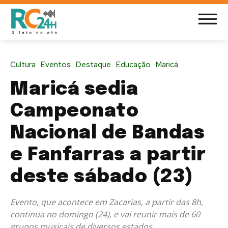
Cultura
Eventos
Destaque
Educação
Maricá
Maricá sedia
Campeonato
Nacional de Bandas
e Fanfarras a partir
deste sábado (23)
Evento, que acontece em Zacarias, a partir das 8h,
continua no domingo (24), e vai reunir mais de 60
grupos musicais de diversos estados