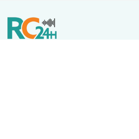
Política de Privacidade
Termos de Uso e Serviços
Política de Direitos Autorais
DESTAQUES
Cabo Frio
Smart Fit é interditada pelo Procon de Cabo Frio
após reclamações sobre falta de água