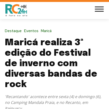
Destaque
Eventos
Maricá
Maricá realiza 3ª
edição do Festival
de inverno com
diversas bandas de
rock
'Recantando' acontece entre sexta (4) e domingo (6),
no Camping Mandala Praia, e no Recanto, em
Itaipuaçu