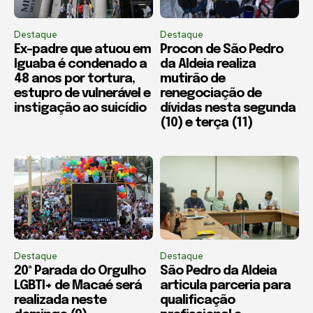
Destaque
Destaque
Ex-padre que atuou em
Procon de São Pedro
Iguaba é condenado a
da Aldeia realiza
48 anos por tortura,
mutirão de
estupro de vulnerável e
renegociação de
instigação ao suicídio
dívidas nesta segunda
(10) e terça (11)
Destaque
Destaque
20ª Parada do Orgulho
São Pedro da Aldeia
LGBTI+ de Macaé será
articula parceria para
realizada neste
qualificação