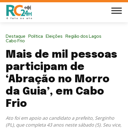
Destaque
Política
Eleições
Região dos Lagos
Cabo Frio
Mais de mil pessoas
participam de
‘Abração no Morro
da Guia’, em Cabo
Frio
Ato foi em apoio ao candidato a prefeito, Serginho
(PL), que completa 43 anos neste sábado (5). Seu vice,