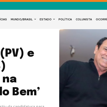
ÍCIAS
MUNDO/BRASIL
ESTADO
POLÍTICA
COLUNISTA
OCORR
(PV) e
)
 na
do Bem’
stiu da candidatura para