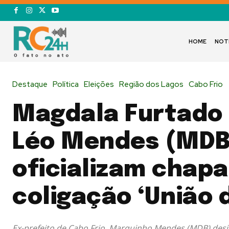
HOME
NOT
Destaque
Política
Eleições
Região dos Lagos
Cabo Frio
Magdala Furtado 
Léo Mendes (MDB
oficializam chapa
coligação ‘União 
Ex-prefeito de Cabo Frio, Marquinho Mendes (MDB) desi