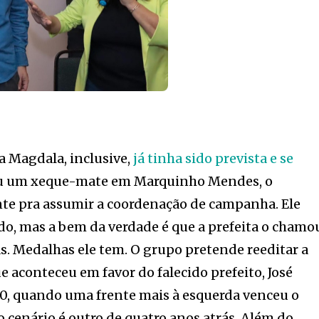
a Magdala, inclusive,
já tinha sido prevista e se
eu um xeque-mate em Marquinho Mendes, o
e pra assumir a coordenação de campanha. Ele
do, mas a bem da verdade é que a prefeita o chamo
as. Medalhas ele tem. O grupo pretende reeditar a
e aconteceu em favor do falecido prefeito, José
20, quando uma frente mais à esquerda venceu o
o cenário é outro de quatro anos atrás. Além do