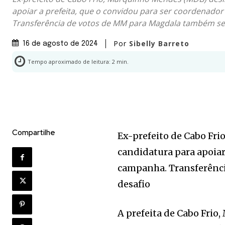
apoiar a prefeita, que o convidou para ser coordenado
Transferência de votos de MM para Magdala também se
Por
Sibelly Barreto
16 de agosto de 2024
Tempo aproximado de leitura:
2
min.
Compartilhe
Ex-prefeito de Cabo Fr
candidatura para apoiar
campanha. Transferênc
desafio
A prefeita de Cabo Frio