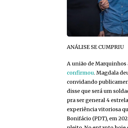
ANÁLISE SE CUMPRIU
A união de Marquinhos 
confirmou
. Magdala d
convidando publicament
disse que será um solda
pra ser general 4 estrel
experiência vitoriosa qu
Bonifácio (PDT), em 20
pleito. No entanto hoje 