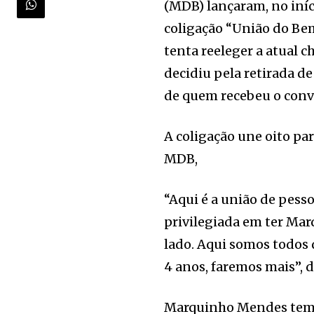
(MDB) lançaram, no iníci
coligação “União do Bem
tenta reeleger a atual 
decidiu pela retirada d
de quem recebeu o conv
A coligação une oito par
MDB,
“Aqui é a união de pess
privilegiada em ter Ma
lado. Aqui somos todos 
4 anos, faremos mais”, 
Marquinho Mendes tem m