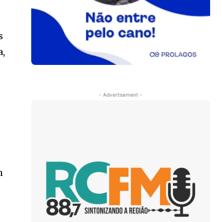
s
a,
- Advertisement -
m