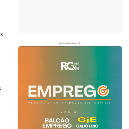
as
- Advertisement -
r