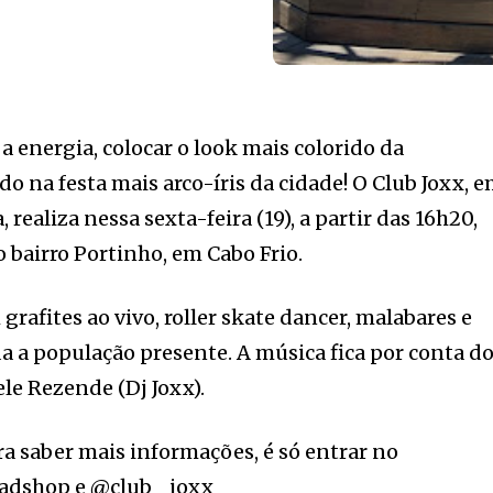
a energia, colocar o look mais colorido da
o na festa mais arco-íris da cidade! O Club Joxx, 
realiza nessa sexta-feira (19), a partir das 16h20,
bairro Portinho, em Cabo Frio.
grafites ao vivo, roller skate dancer, malabares e
a a população presente. A música fica por conta d
ele Rezende (Dj Joxx).
ra saber mais informações, é só entrar no
adshop e @club__joxx