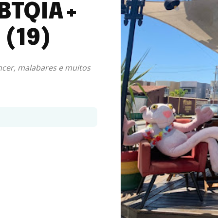
GBTQIA+
 (19)
ancer, malabares e muitos