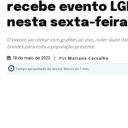
recebe evento L
nesta sexta-feira
O evento vai contar com grafites ao vivo, roller skate d
brindes para toda a população presente
Por
Mariana Carvalho
19 de maio de 2023
Tempo aproximado de leitura:
Menos de 1
min.