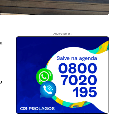
- Advertisement -
em
os