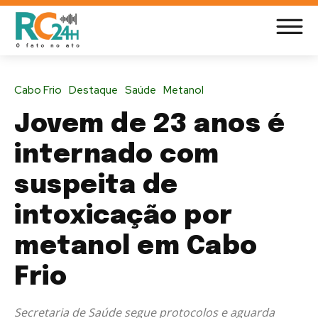
Cabo Frio
Destaque
Saúde
Metanol
Jovem de 23 anos é
internado com
suspeita de
intoxicação por
metanol em Cabo
Frio
Secretaria de Saúde segue protocolos e aguarda