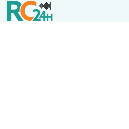
Política de Privacidade
Termos de Uso e Serviços
Política de Direitos Autorais
DESTAQUES
Destaque
Ventos fortes suspendem aulas da rede estadual,
Faetec e Uerj nesta sexta-feira (7) no RJ
Cabo Frio
Prefeito de Cabo Frio aciona Gabinete de Crise e