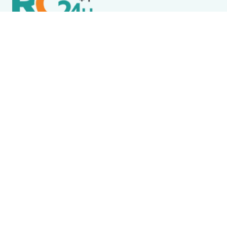
Política de Privacidade
Termos de Uso e Serviços
Política de Direitos Autorais
DESTAQUES
Boca Miúda
BOCA MIÚDA: OS BASTIDORES DA POLÍTICA NA REGIÃO
DOS LAGOS NESTA QUINTA-FEIRA (6)
Acidente
Menina morre após acidente envolvendo ônibus
escolar em Saquarema