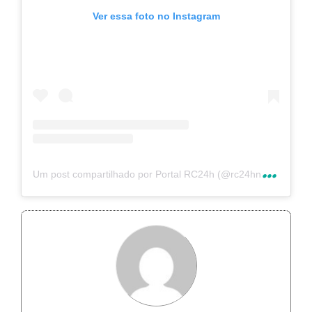
Ver essa foto no Instagram
U
m post compartilhado por Portal RC24h (@rc24hnoticias)