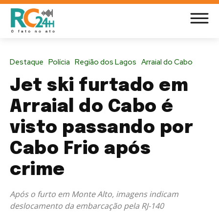
Destaque
Polícia
Região dos Lagos
Arraial do Cabo
Jet ski furtado em
Arraial do Cabo é
visto passando por
Cabo Frio após
crime
Após o furto em Monte Alto, imagens indicam
deslocamento da embarcação pela RJ-140