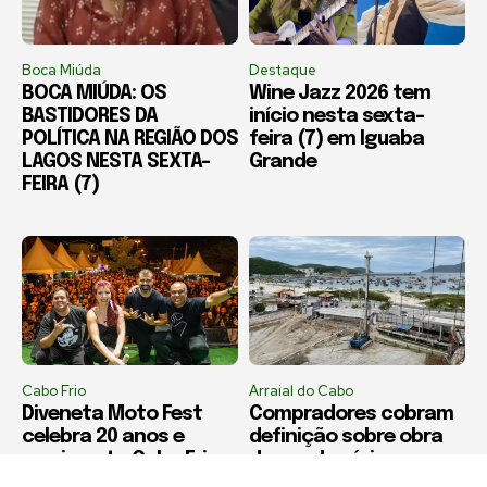
Boca Miúda
Destaque
BOCA MIÚDA: OS
Wine Jazz 2026 tem
BASTIDORES DA
início nesta sexta-
POLÍTICA NA REGIÃO DOS
feira (7) em Iguaba
LAGOS NESTA SEXTA-
Grande
FEIRA (7)
Cabo Frio
Arraial do Cabo
Diveneta Moto Fest
Compradores cobram
celebra 20 anos e
definição sobre obra
movimenta Cabo Frio a
de condomínio em
partir nesta sexta-
Arraial do Cabo