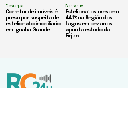
Destaque
Destaque
Corretor de imóveis é
Estelionatos crescem
preso por suspeita de
441% na Região dos
estelionato imobiliário
Lagos em dez anos,
em Iguaba Grande
aponta estudo da
Firjan
Política de Privacidade
Termos de Uso e Serviços
Política de Direitos Autorais