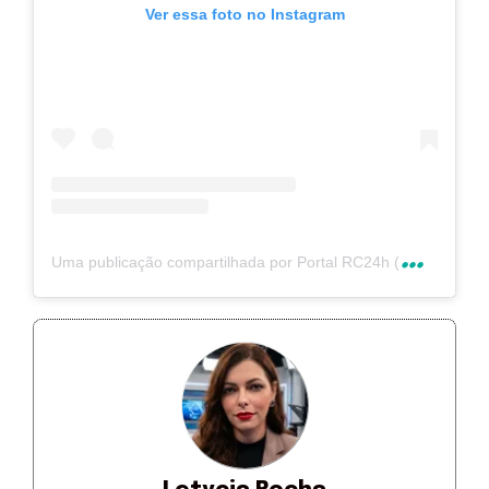
Ver essa foto no Instagram
U
ma publicação compartilhada por Portal RC24h (@rc24hnoticias)