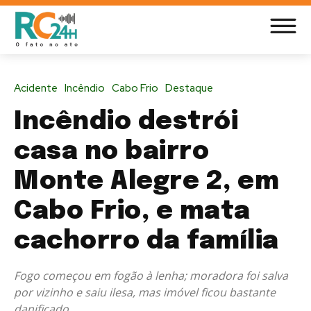
Acidente
Incêndio
Cabo Frio
Destaque
Incêndio destrói
casa no bairro
Monte Alegre 2, em
Cabo Frio, e mata
cachorro da família
Fogo começou em fogão à lenha; moradora foi salva
por vizinho e saiu ilesa, mas imóvel ficou bastante
danificado