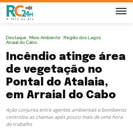
Destaque
Meio Ambiente
Região dos Lagos
Arraial do Cabo
Incêndio atinge área
de vegetação no
Pontal do Atalaia,
em Arraial do Cabo
Ação conjunta entre agentes ambientais e bombeiros
controlou as chamas após pouco mais de uma hora
de trabalho