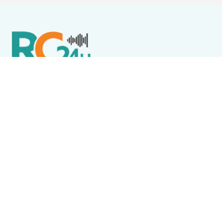
Política de Privacidade
Termos de Uso e Serviços
Política de Direitos Autorais
DESTAQUES
Destaque
Flore, Alegria e JJ Thames são atrações do Wine
Jazz neste sábado (8) em Iguaba Grande