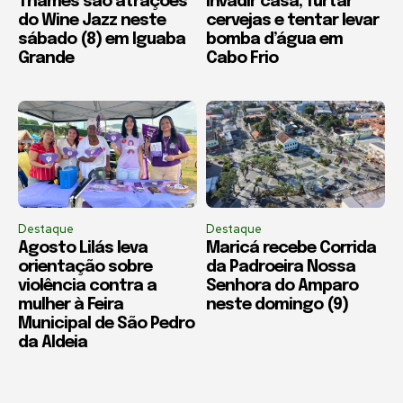
Thames são atrações
invadir casa, furtar
do Wine Jazz neste
cervejas e tentar levar
sábado (8) em Iguaba
bomba d’água em
Grande
Cabo Frio
Destaque
Destaque
Agosto Lilás leva
Maricá recebe Corrida
orientação sobre
da Padroeira Nossa
violência contra a
Senhora do Amparo
mulher à Feira
neste domingo (9)
Municipal de São Pedro
da Aldeia