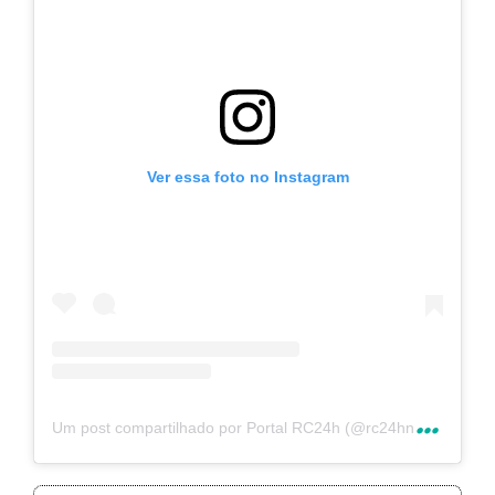
Ver essa foto no Instagram
U
m post compartilhado por Portal RC24h (@rc24hnoticias)