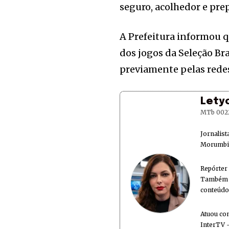
seguro, acolhedor e pre
A Prefeitura informou q
dos jogos da Seleção Bra
previamente pelas redes 
Lety
MTb 002
Jornalis
Morumbi 
Repórter
Também é
conteúdo
Atuou co
InterTV -