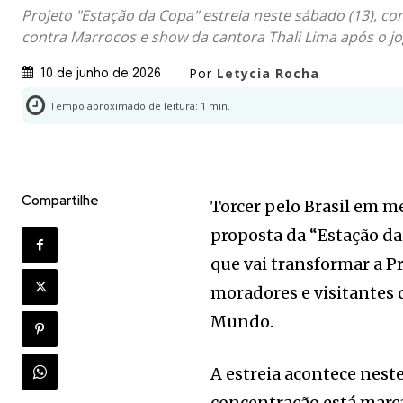
Projeto "Estação da Copa" estreia neste sábado (13), c
contra Marrocos e show da cantora Thali Lima após o j
Por
Letycia Rocha
10 de junho de 2026
Tempo aproximado de leitura:
1
min.
Compartilhe
Torcer pelo Brasil em me
proposta da “Estação da
que vai transformar a 
moradores e visitantes 
Mundo.
A estreia acontece neste
concentração está marca