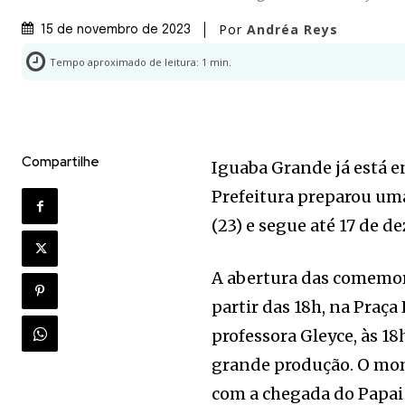
Por
Andréa Reys
15 de novembro de 2023
Tempo aproximado de leitura:
1
min.
Compartilhe
Iguaba Grande já está e
Prefeitura preparou uma
(23) e segue até 17 de d
A abertura das comemora
partir das 18h, na Praça
professora Gleyce, às 18
grande produção. O mom
com a chegada do Papai 