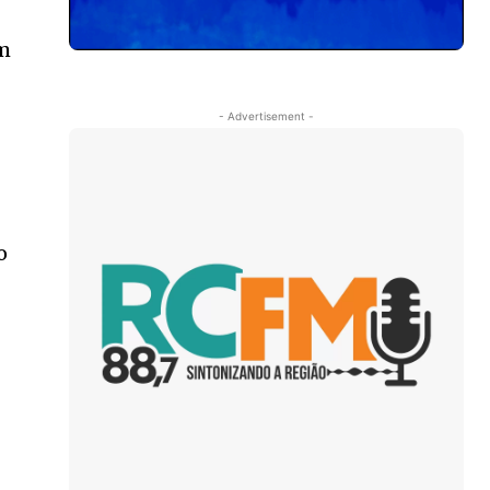
em
- Advertisement -
o