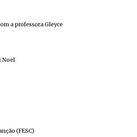
com a professora Gleyce
s
i Noel
Canção (FESC)