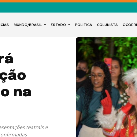
ÍCIAS
MUNDO/BRASIL
ESTADO
POLÍTICA
COLUNISTA
OCORR
rá
ação
io na
esentações teatrais e
confirmadas