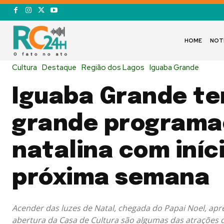
HOME
NOT
Cultura
Destaque
Região dos Lagos
Iguaba Grande
Iguaba Grande te
grande program
natalina com iníc
próxima semana
Acender das luzes de Natal, chegada do Papai Noel, apr
abertura da Casa de Cultura são algumas das atrações 