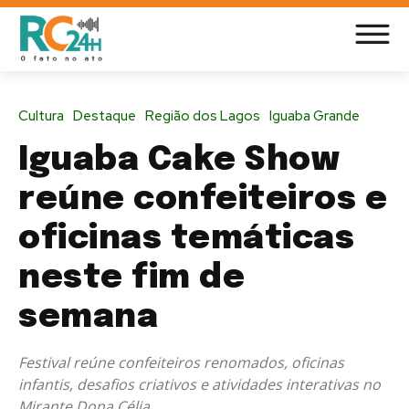
Cultura
Destaque
Região dos Lagos
Iguaba Grande
Iguaba Cake Show
reúne confeiteiros e
oficinas temáticas
neste fim de
semana
Festival reúne confeiteiros renomados, oficinas
infantis, desafios criativos e atividades interativas no
Mirante Dona Célia