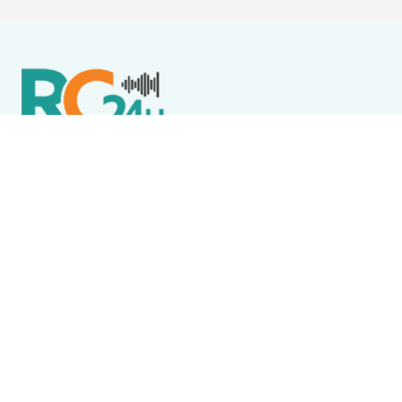
Política de Privacidade
Termos de Uso e Serviços
Política de Direitos Autorais
DESTAQUES
Destaque
Flore, Alegria e JJ Thames são atrações do Wine
Jazz neste sábado (8) em Iguaba Grande