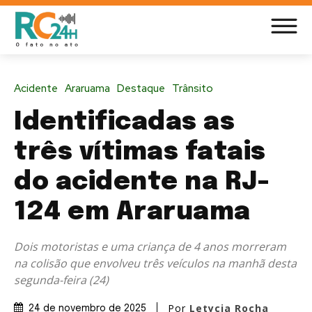
Acidente
Araruama
Destaque
Trânsito
Identificadas as
três vítimas fatais
do acidente na RJ-
124 em Araruama
Dois motoristas e uma criança de 4 anos morreram
na colisão que envolveu três veículos na manhã desta
segunda-feira (24)
Por
Letycia Rocha
24 de novembro de 2025