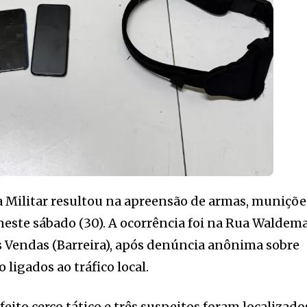
a Militar resultou na apreensão de armas, muniçõe
este sábado (30). A ocorrência foi na Rua Waldem
s Vendas (Barreira), após denúncia anônima sobre
 ligados ao tráfico local.
feito cerco tático e três suspeitos foram localizado