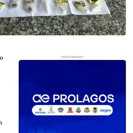
io
- Advertisement -
m