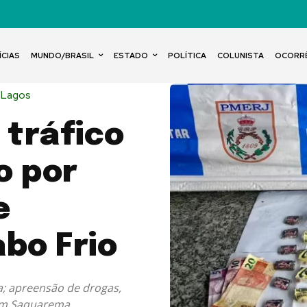
ÍCIAS
MUNDO/BRASIL
ESTADO
POLÍTICA
COLUNISTA
OCORR
 Lagos
tráfico
o por
e
bo Frio
ia; apreensão de drogas,
 em Saquarema