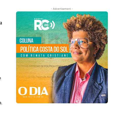
- Advertisement -
a
e
o.