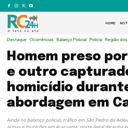
HOME
NOT
Destaque
Ocorrências
Balanço Policial
Polícia
Região dos
Homem preso por 
e outro capturad
homicídio durant
abordagem em Ca
Ainda no balanço policial, tráfico em São Pedro da Alde
armas e munições em Araruama; porte ilegal de arma