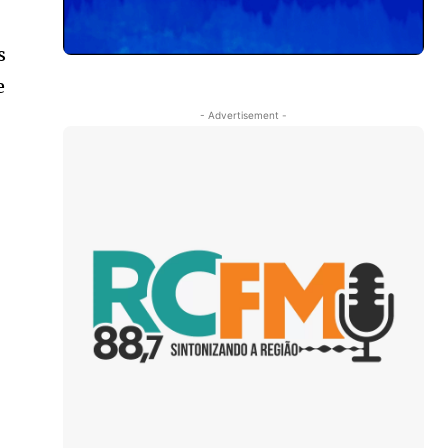
s
e
- Advertisement -