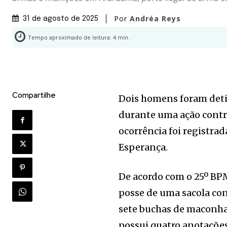
Por
Andréa Reys
31 de agosto de 2025
Tempo aproximado de leitura:
4
min.
Compartilhe
Dois homens foram detid
durante uma ação contra 
ocorrência foi registrad
Esperança.
De acordo com o 25º BPM
posse de uma sacola con
sete buchas de maconha
possui quatro anotações