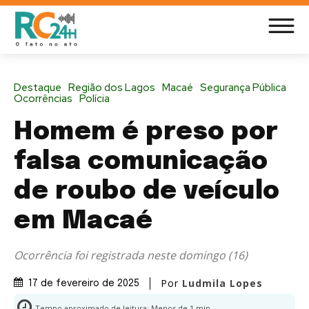
Destaque
Região dos Lagos
Macaé
Segurança Pública
Ocorrências
Polícia
Homem é preso por
falsa comunicação
de roubo de veículo
em Macaé
Ocorrência foi registrada neste domingo (16)
Por
Ludmila Lopes
17 de fevereiro de 2025
Tempo aproximado de leitura:
Menos de 1
min.