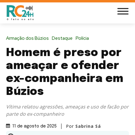
Armação dos Búzios
Destaque
Polícia
Homem é preso por
ameaçar e ofender
ex-companheira em
Búzios
Vítima relatou agressões, ameaças e uso de facão por
parte do ex-companheiro
Por
Sabrina Sá
11 de agosto de 2025