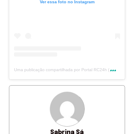
Ver essa foto no Instagram
U
ma publicação compartilhada por Portal RC24h (@rc24hnoticias)
Sabrina Sá