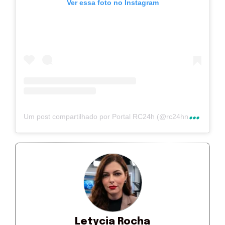
Ver essa foto no Instagram
U
m post compartilhado por Portal RC24h (@rc24hnoticias)
Letycia Rocha