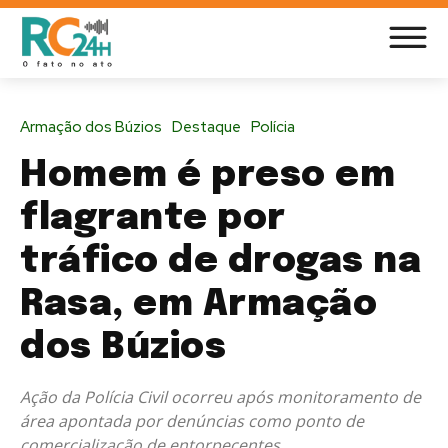
Armação dos Búzios
Destaque
Polícia
Homem é preso em
flagrante por
tráfico de drogas na
Rasa, em Armação
dos Búzios
Ação da Polícia Civil ocorreu após monitoramento de
área apontada por denúncias como ponto de
comercialização de entorpecentes