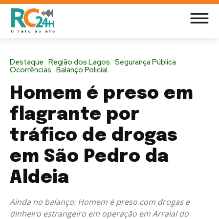
Destaque
Região dos Lagos
Segurança Pública
Ocorrências
Balanço Policial
Homem é preso em
flagrante por
tráfico de drogas
em São Pedro da
Aldeia
Ainda no balanço: Homem é preso com drogas e
dinheiro estrangeiro em operação em Arraial do