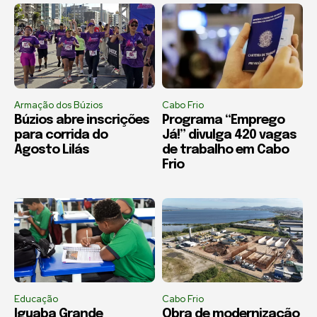
Armação dos Búzios
Cabo Frio
Búzios abre inscrições
Programa “Emprego
para corrida do
Já!” divulga 420 vagas
Agosto Lilás
de trabalho em Cabo
Frio
Educação
Cabo Frio
Iguaba Grande
Obra de modernização