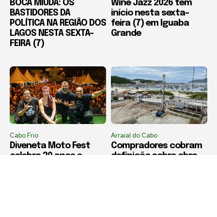
BOCA MIÚDA: OS
Wine Jazz 2026 tem
BASTIDORES DA
início nesta sexta-
POLÍTICA NA REGIÃO DOS
feira (7) em Iguaba
LAGOS NESTA SEXTA-
Grande
FEIRA (7)
Cabo Frio
Arraial do Cabo
Diveneta Moto Fest
Compradores cobram
celebra 20 anos e
definição sobre obra
movimenta Cabo Frio a
de condomínio em
partir nesta sexta-
Arraial do Cabo
feira (6)