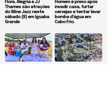
Flore, Alegria e JJ
Homem é preso após
Thames são atrações
invadir casa, furtar
do Wine Jazz neste
cervejas e tentar levar
sábado (8) em Iguaba
bomba d’água em
Grande
Cabo Frio
Destaque
Destaque
Agosto Lilás leva
Maricá recebe Corrida
orientação sobre
da Padroeira Nossa
violência contra a
Senhora do Amparo
mulher à Feira
neste domingo (9)
Municipal de São Pedro
da Aldeia