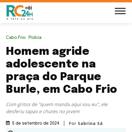
Cabo Frio
Polícia
Homem agride
adolescente na
praça do Parque
Burle, em Cabo Frio
Com gritos de "quem manda aqui sou eu", ele
desferiu tapas e chutes no jovem
Por
Sabrina Sá
5 de setembro de 2024