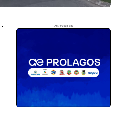
de
- Advertisement -
a