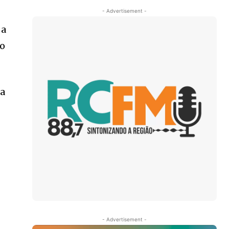
- Advertisement -
 a
go
ra
- Advertisement -