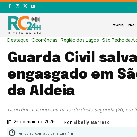
HOME
NOT
Destaque
Ocorrências
Região dos Lagos
São Pedro da Al
Guarda Civil salv
engasgado em Sã
da Aldeia
Ocorrência aconteceu na tarde desta segunda (26) em f
Por
Sibelly Barreto
26 de maio de 2025
Tempo aproximado de leitura:
1
min.