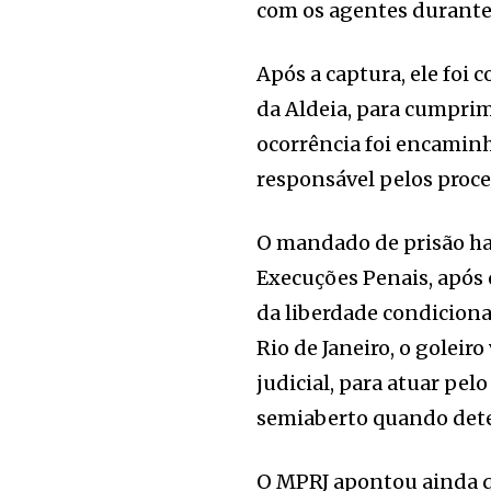
com os agentes durante
Após a captura, ele foi
da Aldeia, para cumpri
ocorrência foi encaminh
responsável pelos proce
O mandado de prisão hav
Execuções Penais, após
da liberdade condicion
Rio de Janeiro, o goleir
judicial, para atuar pel
semiaberto quando dete
O MPRJ apontou ainda q