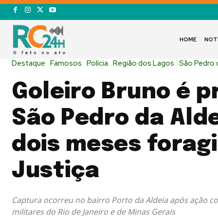
HOME
NOT
Destaque
Famosos
Polícia
Região dos Lagos
São Pedro d
Goleiro Bruno é 
São Pedro da Ald
dois meses forag
Justiça
Captura ocorreu no bairro Porto da Aldeia após ação co
militares do Rio de Janeiro e de Minas Gerais