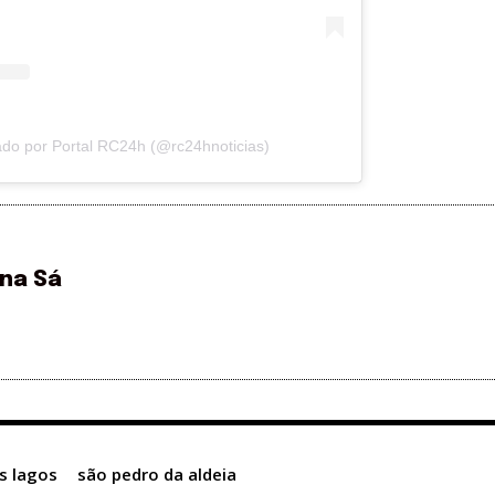
do por Portal RC24h (@rc24hnoticias)
ina Sá
s lagos
são pedro da aldeia