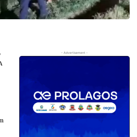
o
- Advertisement -
A
am