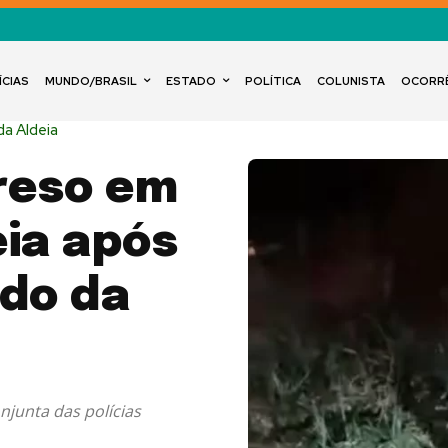
ÍCIAS
MUNDO/BRASIL
ESTADO
POLÍTICA
COLUNISTA
OCORR
a Aldeia
preso em
eia após
ido da
njunta das polícias