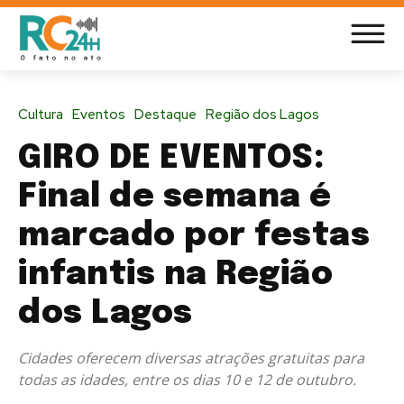
Cultura
Eventos
Destaque
Região dos Lagos
GIRO DE EVENTOS:
Final de semana é
marcado por festas
infantis na Região
dos Lagos
Cidades oferecem diversas atrações gratuitas para
todas as idades, entre os dias 10 e 12 de outubro.