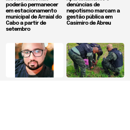
poderão permanecer
denúncias de
em estacionamento
nepotismo marcam a
municipal de Arraial do
gestão pública em
Cabo a partir de
Casimiro de Abreu
setembro
Arraial do Cabo
Cabo Frio
Família pede
Bugio ferido é
transferência urgente
resgatado às margens
para paciente
da Rodovia Amaral
internado em Arraial
Peixoto, em Cabo Frio
do Cabo