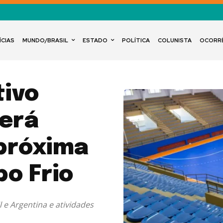
ÍCIAS
MUNDO/BRASIL
ESTADO
POLÍTICA
COLUNISTA
OCORR
tivo
será
próxima
o Frio
 e Argentina e atividades