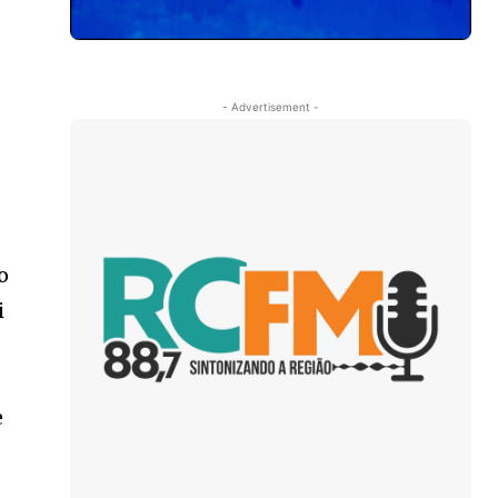
- Advertisement -
o
i
e