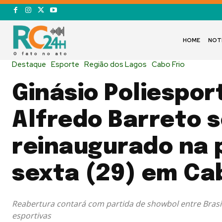
HOME
NOT
Destaque
Esporte
Região dos Lagos
Cabo Frio
Ginásio Poliespor
Alfredo Barreto 
reinaugurado na 
sexta (29) em Cab
Reabertura contará com partida de showbol entre Brasil
esportivas