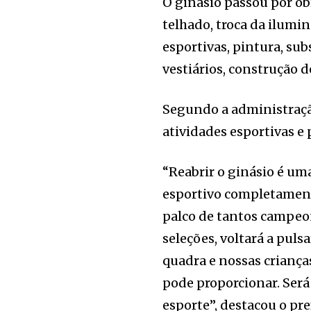
O ginásio passou por ob
telhado, troca da ilumi
esportivas, pintura, sub
vestiários, construção d
Segundo a administração
atividades esportivas e
“Reabrir o ginásio é u
esportivo completamente
palco de tantos campeon
seleções, voltará a pul
quadra e nossas criança
pode proporcionar. Será 
esporte”, destacou o pre