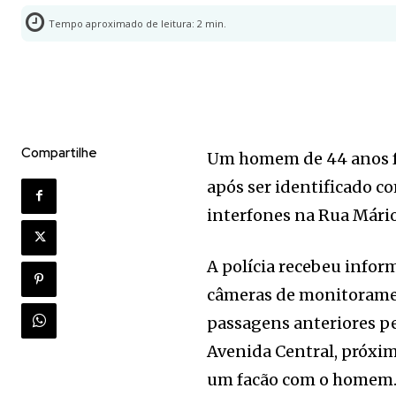
Tempo aproximado de leitura:
2
min.
Compartilhe
Um homem de 44 anos foi
após ser identificado c
interfones na Rua Mário
A polícia recebeu infor
câmeras de monitoramen
passagens anteriores p
Avenida Central, próxim
um facão com o homem