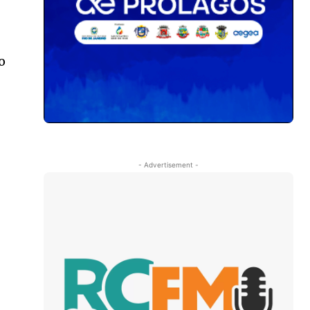
o
- Advertisement -
r