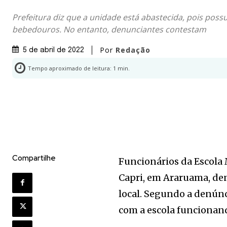
Prefeitura diz que a unidade está abastecida, pois possu
bebedouros. No entanto, denunciantes contestam
Por
Redação
5 de abril de 2022
Tempo aproximado de leitura:
1
min.
Compartilhe
Funcionários da Escola 
Capri, em Araruama, de
local. Segundo a denúnci
com a escola funcionan