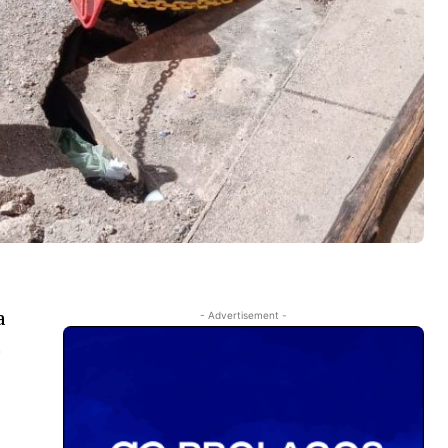
a
- Advertisement -
o