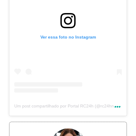
Ver essa foto no Instagram
U
m post compartilhado por Portal RC24h (@rc24hnoticias)