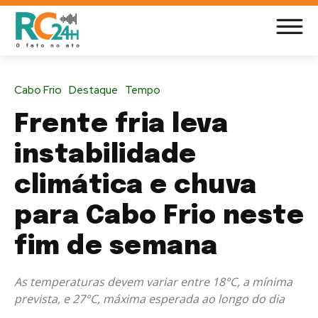
Cabo Frio
Destaque
Tempo
Frente fria leva
instabilidade
climática e chuva
para Cabo Frio neste
fim de semana
As temperaturas devem variar entre 18°C, a mínima
prevista, e 27°C, máxima esperada ao longo do dia