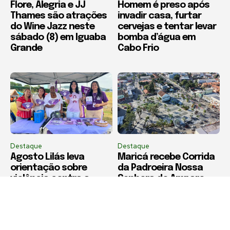
Flore, Alegria e JJ
Homem é preso após
Thames são atrações
invadir casa, furtar
do Wine Jazz neste
cervejas e tentar levar
sábado (8) em Iguaba
bomba d’água em
Grande
Cabo Frio
Destaque
Destaque
Agosto Lilás leva
Maricá recebe Corrida
orientação sobre
da Padroeira Nossa
violência contra a
Senhora do Amparo
mulher à Feira
neste domingo (9)
Municipal de São Pedro
da Aldeia