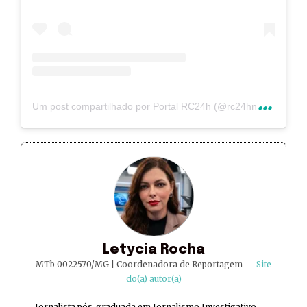
U
m post compartilhado por Portal RC24h (@rc24hnoticias)
Letycia Rocha
MTb 0022570/MG | Coordenadora de Reportagem
–
Site
do(a) autor(a)
Jornalista pós-graduada em Jornalismo Investigativo