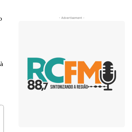
o
- Advertisement -
 à