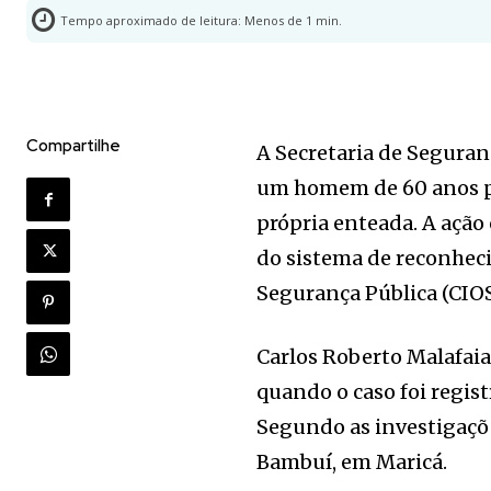
Tempo aproximado de leitura:
Menos de 1
min.
Compartilhe
A Secretaria de Seguran
um homem de 60 anos pr
própria enteada. A ação
do sistema de reconhec
Segurança Pública (CIOS
Carlos Roberto Malafaia
quando o caso foi regis
Segundo as investigações
Bambuí, em Maricá.