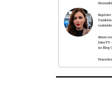
Morumbi 
Repórter
Também é
conteúdo
Atuou co
InterTV -
no Blog 
Vencedor