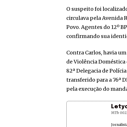
O suspeito foi localiz
circulava pela Avenida 
Povo. Agentes do 12º B
confirmando sua identid
Contra Carlos, havia u
de Violência Doméstica 
82ª Delegacia de Polícia
transferido para a 76ª D
pela execução do mand
Lety
MTb 002
Jornalis