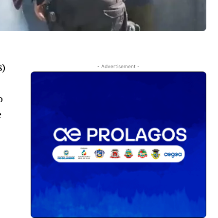
8)
- Advertisement -
o
e